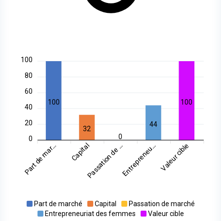
100
80
60
100
100
40
20
44
32
0
0
Part de mar...
Capital
Entrepreneu...
Valeur cible
Passation de ...
Part de marché
Capital
Passation de marché
Entrepreneuriat des femmes
Valeur cible