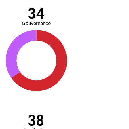
34
Gouvernance
38