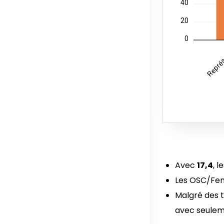
40
20
0
Représe
Avec
17,4
, 
Les OSC/Fem
Malgré des t
avec seulem